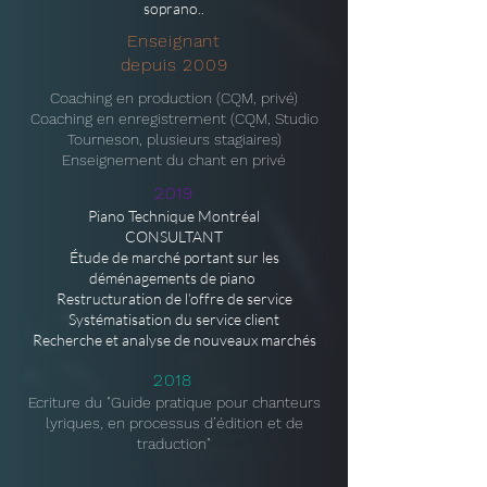
soprano..
Enseignant
depuis 2009
Coaching en production (CQM, privé)
Coaching en enregistrement (CQM, Studio
Tourneson, plusieurs stagiaires)
Enseignement du chant en privé
2019
Piano Technique Montréal
CONSULTANT
Étude de marché portant sur les
déménagements de piano
Restructuration de l’offre de service
Systématisation du service client
Recherche et analyse de nouveaux marchés
2018
Ecriture du "Guide pratique pour chanteurs
lyriques, en processus d’édition et de
traduction"