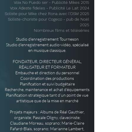
Voix No Puedo ser - Publicité Mikes 2015
Voix Adeste fideles - Publicité Le Lait 2024
Soliste pour Mike chez Rona avec l'OSM 2025
Soliste-choriste pour Cogeco - pub de Noël
2025
Nombreux films et téléséries​
Studio d’enregistrement Tourneson
Studio d’enregistrement audio-vidéo, spécialisé
en musique classique.
FONDATEUR, DIRECTEUR GÉNÉRAL,
RÉALISATEUR ET FORMATEUR
Embauche et direction du personnel
Coordination des productions
Planification et suivi budgétaire
Recherche, maintenance et achat d’équipements
Planification stratégique tant d’un point de vue
artistique que de la mise en marché
Projets majeurs : Albums de Réal Gauthier,
organiste; Pascale Oligny, claveciniste;
Claudiane Moreau, soprano; Marie-Claire
Fafard-Blais, soprano; Marianne Lambert,