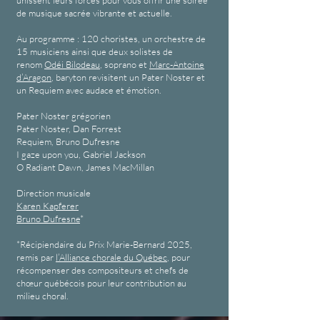
unissent leurs forces pour vous offrir une soirée
de musique sacrée vibrante et actuelle.
Au programme : 120 choristes, un orchestre de
15 musiciens ainsi que deux solistes de
renom
Odéi Bilodeau
, soprano et
Marc-Antoine
d’Aragon
, baryton revisitent un Pater Noster et
un Requiem avec audace et émotion.
Pater Noster grégorien
Pater Noster, Dan Forrest
Requiem, Bruno Dufresne
I gaze upon you, Gabriel Jackson
O Radiant Dawn, James MacMillan
Direction musicale
Karen Kapferer
Bruno Dufresne
*
*Récipiendaire du Prix Marie-Bernard 2025,
remis par
l’Alliance chorale du Québec
, pour
récompenser des compositeurs et chefs de
chœur québécois pour leur contribution au
milieu choral.