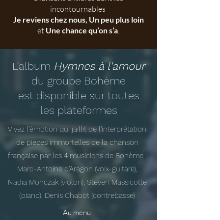
incontournables
Je reviens chez nous, Un peu plus loin
et
Une chance qu’on s’a
.
L'album
Hymnes à l'amour
du groupe Bohème
est disponible sur toutes
les plateformes
Vivez l'émotion qui jaillit de l'interprétation
de pièces immortelles de la chanson
française par les 4 musiciens de Bohème :
Marc-Antoine d'Aragon (voix-guitare),
Nadia Monczak (violon), Steven Massicotte
(piano), Denis Chabot (contrebasse)
Au menu :