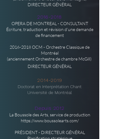
DIRECTEUR GÉNÉRAL
2016-2018
OPERA DE MONTREAL - CONSULTANT
Écriture, traduction et révision d’une demande
de financement
2016-2018
OCM - Orchestre Classique de
Montréal
(anciennement Orchestre de chambre McGill)
DIRECTEUR GÉNÉRAL
2014-2019
Doctorat en Interprétation Chant
Université de Montréal
Depuis 2012
La Boussole des Arts, service de production
https://www.boussolearts.com/
PRÉSIDENT - DIRECTEUR GÉNÉRAL
Planification stratégique