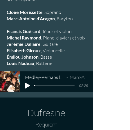
Cloée Morissette
, Soprano
Marc-Antoine d’Aragon
, Baryton
Francis Guérard
​, Ténor et violon
Michel Raymond
, Piano, claviers et voix
Jérémie Dallaire
, Guitare
Elisabeth Giroux
, Violoncelle
Émilou Johnson
, Basse
Louis Nadeau
, Batterie
Medley-Perhaps love-MasterAvril2026-v4
Marc-Antoine et Cloée
-02:29
Dufresne
Requiem