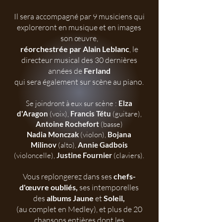
Il sera accompagné par 9 musiciens
qui
exploreront en musique et en images
son œuvre,
réorchestrée par Alain Leblanc
, le
directeur musical des 30 dernières
années de
Ferland
qui sera également sur scène au piano.
Se joindront à eux sur scène :
Elza
d'Aragon
(voix),
Francis Tétu
(guitare),
Antoine Rochefort
(basse)
Nadia Monczak
(violon),
Bojana
Milinov
(alto),
Annie Gadbois
(violoncelle),
Justine Fournier
(claviers).
Vous replongerez dans ses
chefs-
d'œuvre oubliés,
ses intemporelles
des
albums Jaune
et
Soleil,
(au complet en Medley), et plus de 20
chansons entières dont les