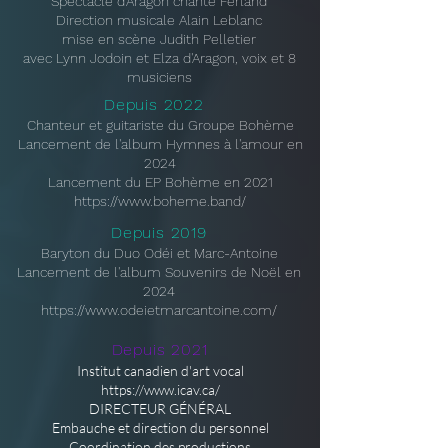
Spectacle d'Aragon chante Ferland
Direction musicale Alain Leblanc
mise en scène Judith Pelletier
avec Lynn Jodoin et Elza d'Aragon, voix et 8
musiciens
Depuis 2022
Chanteur et guitariste du Groupe Bohème
Lancement de l'album Hymnes à l'amour en
2024
Lancement du EP Bohème en 2021
https://www.boheme.band/
Depuis 2019
Baryton du Duo Odéi et Marc-Antoine
Lancement de l'album Souvenirs de Noël en
2024
https://www.odeietmarcantoine.com/
Depuis 2021
Institut canadien d'art vocal
https://www.icav.ca/
DIRECTEUR GÉNÉRAL
Embauche et direction du personnel
Coordination des productions