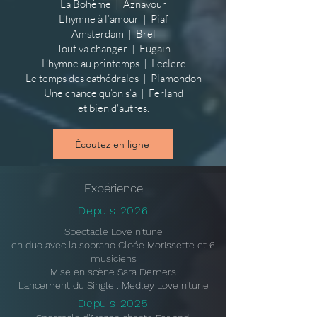
La Bohème | Aznavour
L’hymne à l’amour | Piaf
Amsterdam | Brel
Tout va changer | Fugain
L’hymne au printemps | Leclerc
Le temps des cathédrales | Plamondon
Une chance qu’on s’a | Ferland
et bien d'autres.
Écoutez en ligne
Expérience
Depuis 2026
Spectacle Love n'tune
en duo avec la soprano Cloée Morissette et 6
musiciens
Mise en scène Sara Demers
Lancement du Single : Medley Love n'tune
Depuis 2025