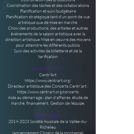
Coordination des tâches et des collaborations
Planification et suivi budgétaire
Planification stratégique tant d’un point de vue
artistique que de mise en marché.
Choix des productions, des artistes et autres
événements de la saison artistique avec la
direction artistique Mise en oeuvre des moyens
pour atteindre les différents publics
Suivi des activités de billetterie et de la
tarification
Depuis 2021
Centr'Art
https://www.centrart.org/
Directeur artistique des Concerts Centr'art :
https://www.centrart.org/concerts
Aide au démarrage : plan d’affaires, étude de
marché, financement. Gestion de l'équipe.
2019-2023
2019-2023
Société musicale de la Vallée-du-
Richelieu
(anciennement Choeur de la montagne)