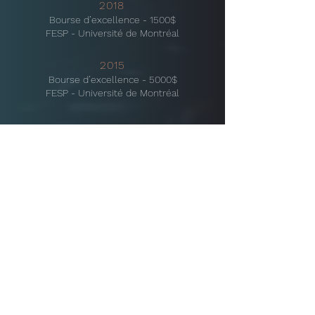
2018
Bourse d’excellence - 1500$
FESP - Université de Montréal
2015
Bourse d’excellence - 5000$
FESP - Université de Montréal
2011-2014
Maitrise en management des entreprises
culturelles
HEC Montréal
2014
Bourse individuelle d'implication dans des
projets spéciaux - 2000$
Association des diplômés HEC Montréal
2014
Bourse d’entrepreneuriat - 5000$
Fondation-HEC Montréal