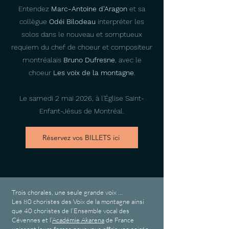
Entendez
Marc-Antoine
d'Aragon
et sa
collègue
Odéi Bilodeau
interpréter les
solos dans le nouveau et somptueux
requiem du chef de choeur et compositeur
montréalais
Bruno
Dufresne
, avec le
choeur
Les voix de la montagne
.
Le samedi 2 mai 2026,
à l'Église Saint-
Enfant-Jésus de Montréal.
Réservez vos BILLETS ici
Trois chorales, une seule grande voix …
Les 80 choristes des Voix de la montagne ainsi
que 40 choristes de l’Ensemble vocal des
Cévennes et l’
Académie Akarena
de France